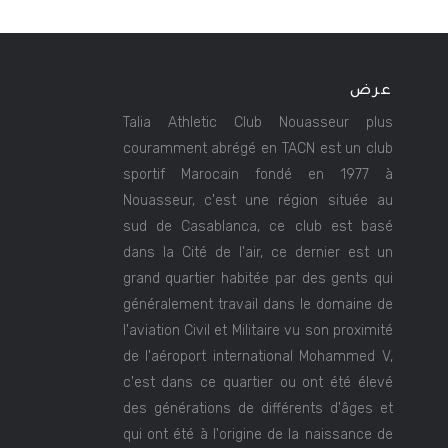
عرض
Talia Athletic Club Nouasseur plus
couramment abrégé en TACN est un club
sportif Marocain fondé en 1977 à
Nouasseur, c'est une région située au
sud de Casablanca, ce club est basé
dans la Cité de l'air, ce dernier est un
grand quartier habitée par des gents qui
généralement travail dans le domaine de
l'aviation Civil et Militaire vu son proximité
de l'aéroport international Mohammed V,
c'est dans ce quartier ou ont été élevé
des générations de différents d'âges et
qui ont été à l'origine de la naissance de