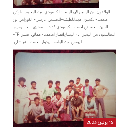
الواقفون من اليمين الى اليسار: الكرمودي عبد الرحيم-ملوكي
محمد-الكميري عبداللطيف-الحسني ادريس- الغورامي نور
الدين-الحسني احمد-الكرمودي فؤاد-الصخري عبد الرحيم.
الجالسون من اليمين الى اليسار:انصار امحمد-حماني حسن TP-
الروحي عبد الواحد-بونوار محمد-القراشلي.
16 يوليوز 2023