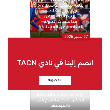
القدم، يوم السبت، وفاز
عليه بنتيجة قاسية 5/2
في ديربي العاصمة
الإسبانية، ضمن
منافسات الجولة
السابعة من المسابقة.
27 شتنبر 2025
انضم إلينا في نادي TACN
العضوية
رؤساء الجامعة الملكية
المغربية لكرة القدم مند
تاسيسها