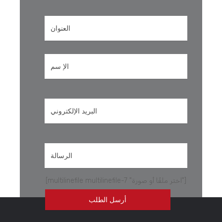
[multilinefile multilinefile-7 "اختر ملفًا أو صورة"]