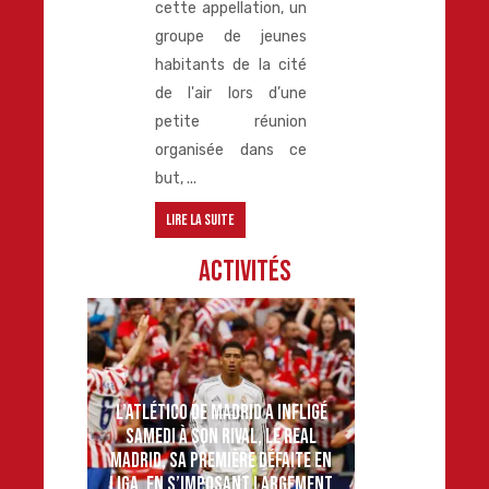
cette appellation, un
groupe de jeunes
habitants de la cité
de l'air lors d’une
petite réunion
organisée dans ce
but, ...
Lire la suite
Activités
L’ATLÉTICO DE MADRID A INFLIGÉ
SAMEDI À SON RIVAL, LE REAL
MADRID, SA PREMIÈRE DÉFAITE EN
LIGA, EN S’IMPOSANT LARGEMENT