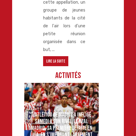
cette appellation, un
groupe de jeunes
habitants de la cité
de l'air lors d’une
petite réunion
organisée dans ce
but, ...
Lire la suite
Activités
L’ATLÉTICO DE MADRID A INFLIGÉ
SAMEDI À SON RIVAL, LE REAL
MADRID, SA PREMIÈRE DÉFAITE EN
LIGA, EN S’IMPOSANT LARGEMENT